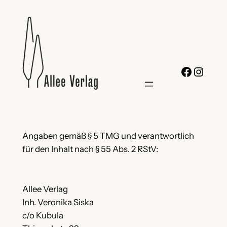
Zum
Inhalt
springen
Facebo
Insta
Angaben gemäß § 5 TMG und verantwortlich
für den Inhalt nach § 55 Abs. 2 RStV:
Allee Verlag
Inh. Veronika Siska
c/o Kubula